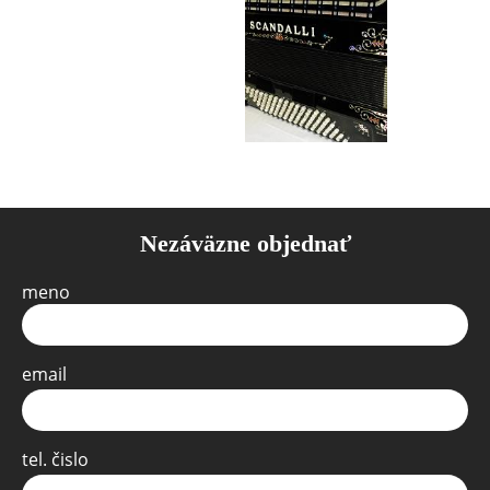
Nezáväzne objednať
meno
email
tel. čislo