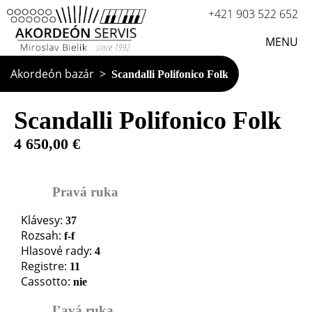
+421 903 522 652
MENU
Akordeón bazár
Scandalli Polifonico Folk
Scandalli Polifonico Folk
4 650,00 €
Pravá ruka
Klávesy:
37
Rozsah:
f-f
Hlasové rady:
4
Registre:
11
Cassotto:
nie
Ľavá ruka