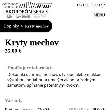
+421 903 522 652
MENU
Doplnky
Kryty mechov
Kryty mechov
35,00 €
Doplňujúce informácie
Dokonalá ochrana mechov, s tvrdou alebo mäkkou
výstuhou, potiahnutá umelým alebo prírodným
zamatom, upínanie patentnými cvokmi.
Varianty
Kryt mechov pre 72/80 bas
35,5×28 cm
40,00 €