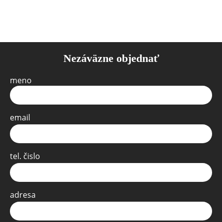
Nezáväzne objednať
meno
email
tel. čislo
adresa